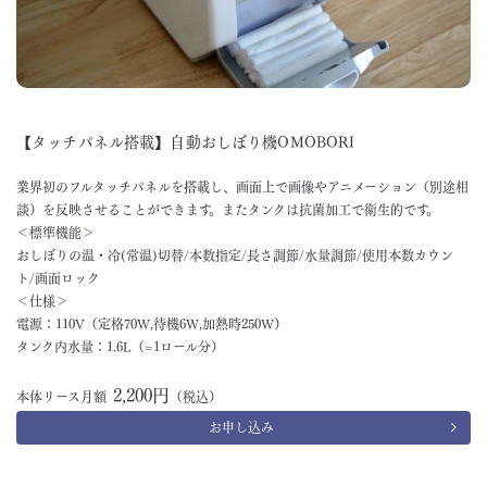
【タッチパネル搭載】自動おしぼり機OMOBORI
業界初のフルタッチパネルを搭載し、画面上で画像やアニメーション（別途相
談）を反映させることができます。またタンクは抗菌加工で衛生的です。
＜標準機能＞
おしぼりの温・冷(常温)切替/本数指定/長さ調節/水量調節/使用本数カウン
ト/画面ロック
＜仕様＞
電源：110V（定格70W,待機6W,加熱時250W）
タンク内水量：1.6L（=1ロール分）
2,200円
本体リース月額
（税込）
お申し込み