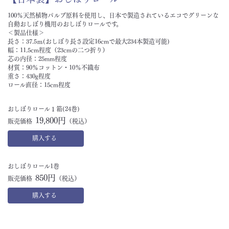
100％天然植物パルプ原料を使用し、日本で製造されているエコでグリーンな
自動おしぼり機用のおしぼりロールです。
＜製品仕様＞
長さ：37.5ｍ(おしぼり長さ設定16cmで最大234本製造可能)
幅：11.5cm程度（23cmの二つ折り）
芯の内径：25mm程度
材質：90％コットン・10％不織布
重さ：430g程度
ロール直径：15cm程度
おしぼりロール１箱(24巻)
19,800円
販売価格
（税込）
購入する
おしぼりロール1巻
850円
販売価格
（税込）
購入する