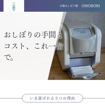
OMOBORI
自動おしぼり機
おしぼりの手間と
コスト、これ一台
で。
いま選ばれる３つの理由