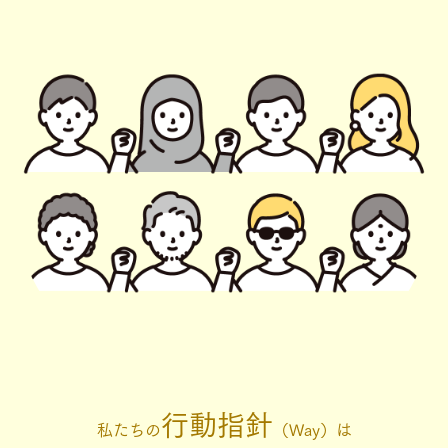
行動指針
私たちの
（Way）は